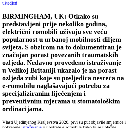
uštedjeti
BIRMINGHAM, UK: Otkako su
predstavljeni prije nekoliko godina,
električni romobili uživaju sve veću
popularnost u urbanoj mobilnosti diljem
svijeta. S obzirom na to dokumentiran je
značajan porast povezanih traumatskih
ozljeda. Nedavno provedeno istraživanje
u Velikoj Britaniji ukazalo je na porast
ozljeda zubi koje su posljedica nesreća na
e-romobilu naglašavajući potrebu za
specijaliziranim liječenjem i
preventivnim mjerama u stomatološkim
ordinacijama.
Vlasti Ujedinjenog Kraljevstva 2020. prvi su put objavile smjernice i
pokrenule
istraživanja
o upotrebi e-romobila kako bi se ublažile