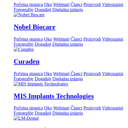
Početna stranica
Oko
Webinari
Članci
Proizvodi
Videozapisi
Fotografije
Događaji
Digitalna izdanja
Nobel Biocare
Početna stranica
Oko
Webinari
Članci
Proizvodi
Videozapisi
Fotografije
Događaji
Digitalna izdanja
Curaden
Početna stranica
Oko
Webinari
Članci
Proizvodi
Videozapisi
Fotografije
Događaji
Digitalna izdanja
MIS Implants Technologies
Početna stranica
Oko
Webinari
Članci
Proizvodi
Videozapisi
Fotografije
Događaji
Digitalna izdanja