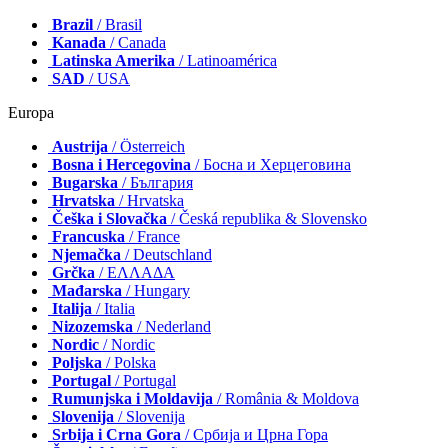
Brazil
/ Brasil
Kanada
/ Canada
Latinska Amerika
/ Latinoamérica
SAD
/ USA
Europa
Austrija
/ Österreich
Bosna i Hercegovina
/ Босна и Херцеговина
Bugarska
/ България
Hrvatska
/ Hrvatska
Češka i Slovačka
/ Česká republika & Slovensko
Francuska
/ France
Njemačka
/ Deutschland
Grčka
/ ΕΛΛΑΔΑ
Mađarska
/ Hungary
Italija
/ Italia
Nizozemska
/ Nederland
Nordic
/ Nordic
Poljska
/ Polska
Portugal
/ Portugal
Rumunjska i Moldavija
/ România & Moldova
Slovenija
/ Slovenija
Srbija i Crna Gora
/ Србија и Црна Гора