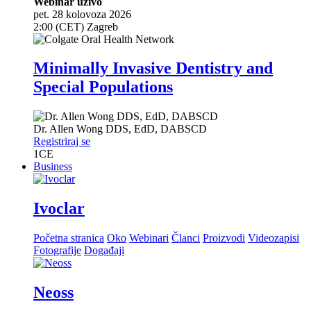
Webinar uživo
pet. 28 kolovoza 2026
2:00 (CET) Zagreb
Minimally Invasive Dentistry and
Special Populations
Dr.
Allen Wong
DDS, EdD, DABSCD
Registriraj se
1
CE
Business
Ivoclar
Početna stranica
Oko
Webinari
Članci
Proizvodi
Videozapisi
Fotografije
Događaji
Neoss