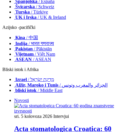
Španjolska
/ España
Švicarska
/ Schweiz
Turska
/ Türkiye
UK i Irska
/ UK & Ireland
Azijsko -pacifički
Kina
/ 中国
Indija
/ भारत गणराज्य
Pakistan
/ Pākistān
Vijetnam
/ Việt Nam
ASEAN
/ ASEAN
Bliski istok i Afrika
Izrael
/ מְדִינַת יִשְׂרָאֵל
Alžir, Maroko i Tunis
/ الجزائر والمغرب وتونس
bliski istok
/ Middle East
Novosti
sri. 5 kolovoza 2026
Intervjui
Acta stomatologica Croatica: 60