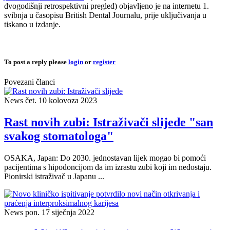
dvogodišnji retrospektivni pregled) objavljeno je na internetu 1.
svibnja u časopisu British Dental Journalu, prije uključivanja u
tiskano u izdanje.
To post a reply please
login
or
register
Povezani članci
News
čet. 10 kolovoza 2023
Rast novih zubi: Istraživači slijede "san
svakog stomatologa"
OSAKA, Japan: Do 2030. jednostavan lijek mogao bi pomoći
pacijentima s hipodoncijom da im izrastu zubi koji im nedostaju.
Pionirski istraživač u Japanu ...
News
pon. 17 siječnja 2022