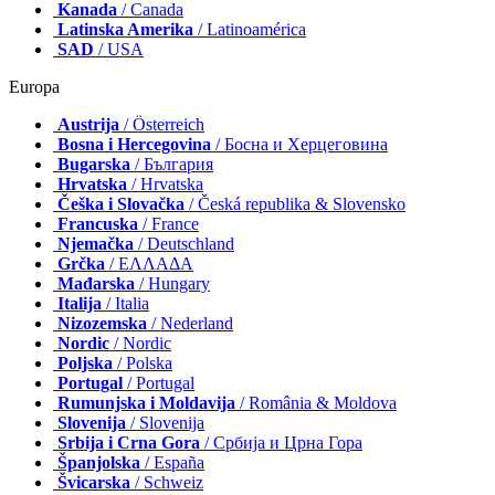
Kanada
/ Canada
Latinska Amerika
/ Latinoamérica
SAD
/ USA
Europa
Austrija
/ Österreich
Bosna i Hercegovina
/ Босна и Херцеговина
Bugarska
/ България
Hrvatska
/ Hrvatska
Češka i Slovačka
/ Česká republika & Slovensko
Francuska
/ France
Njemačka
/ Deutschland
Grčka
/ ΕΛΛΑΔΑ
Mađarska
/ Hungary
Italija
/ Italia
Nizozemska
/ Nederland
Nordic
/ Nordic
Poljska
/ Polska
Portugal
/ Portugal
Rumunjska i Moldavija
/ România & Moldova
Slovenija
/ Slovenija
Srbija i Crna Gora
/ Србија и Црна Гора
Španjolska
/ España
Švicarska
/ Schweiz