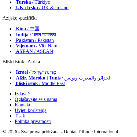
Turska
/ Türkiye
UK i Irska
/ UK & Ireland
Azijsko -pacifički
Kina
/ 中国
Indija
/ भारत गणराज्य
Pakistan
/ Pākistān
Vijetnam
/ Việt Nam
ASEAN
/ ASEAN
Bliski istok i Afrika
Izrael
/ מְדִינַת יִשְׂרָאֵל
Alžir, Maroko i Tunis
/ الجزائر والمغرب وتونس
bliski istok
/ Middle East
Izdavač
Oglašavajte se s nama
Kontakt
Uvjeti korištenja
Tisak
Politika privatnosti
© 2026 - Sva prava pridržana - Dental Tribune International