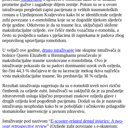
prometne gužve i zagađenje diljem zemlje. Potom su se u ovom
istraživanju pregledali zapisi pacijenata iz velikih traumatoloških
centara u Ujedinjenom Kraljevstvu kako bi se identificirale ozljede
zubi povezane s e-romobilima koje su se dogodile tijekom sljedeće
dvije godine. Otkriveno je da su traume lica, uključujući složene
maksilofacijalne ozljede, sve češće među vozačima e-romobila, a
često su posljedica sudara s pješacima ili zaprekama te padova zbog
nepravilnog upravljanja romobilom.
U veljači ove godine,
drugo istraživanje
iste skupine istraživača iz
bolnice Queen Elizabeth u Birminghamu proučavalo je
maksilofacijalne traume uzrokovane e-romobilima. Ovo je
istraživanje pokazalo da su padovi dominantni uzrok ovih ozljeda,
što čini 44,3 % slučajeva te da su laceracije mekog tkiva najčešća
vrsta maksilofacijalne traume, što predstavlja 38 % ozljeda.
Rezultati istraživanja sugeriraju da su e-romobili uveli novi rizični
čimbenik za ozljede zubi. Istraživači su zaključili da je za pružatelje
zdravstvenih usluga ključno prepoznati znakove ozljeda glave i
drugih ozljeda kod pogođenih pacijenata. Dodali su da je nastavak
istraživanja neophodan kako bi se poboljšale i učinkovito prilagodile
stomatološke intervencije u javnom zdravstvu.
Istraživanje pod nazivom “
E-scooter-related dental injuries: A two-
year retrospective review
” (Ozljede zubi povezane s e-skuterom: