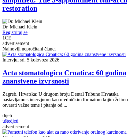
simplified: The 3-appointment full-arch
restoration
Dr.
Michael Klein
Registriraj se
1
CE
advertisement
Najnoviji nepročitani članci
Intervjui
sri. 5 kolovoza 2026
Acta stomatologica Croatica: 60 godina
znanstvene izvrsnosti
Zagreb, Hrvatska: U drugom broju Dental Tribune Hrvatska
nastavljamo s intervjuom kao uredničkim formatom kojim želimo
otvarati važne teme i pitanja od ...
dijeli
uštedjeti
advertisement