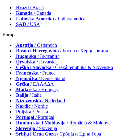
Brazil
/ Brasil
Kanada
/ Canada
Latinska Amerika
/ Latinoamérica
SAD
/ USA
Europa
Austrija
/ Österreich
Bosna i Hercegovina
/ Босна и Херцеговина
Bugarska
/ България
Hrvatska
/ Hrvatska
Češka i Slovačka
/ Česká republika & Slovensko
Francuska
/ France
Njemačka
/ Deutschland
Grčka
/ ΕΛΛΑΔΑ
Mađarska
/ Hungary
Italija
/ Italia
Nizozemska
/ Nederland
Nordic
/ Nordic
Poljska
/ Polska
Portugal
/ Portugal
Rumunjska i Moldavija
/ România & Moldova
Slovenija
/ Slovenija
Srbija i Crna Gora
/ Србија и Црна Гора