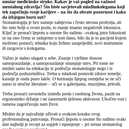
unutar medicinske struke. Kakav je vaš pogled na važnost
mentalnog zdravlja? Što biste savjetovali mlađimkolegama koji
tek započinju svoje karijere – na što da obrate pozornost i kako
da izbjegnu burn out?
Stomatologija je bez sumnje zahtjevna i često stresna profesija, ali
što smo bolji u svom poslu, to manje imamo negativnih iskustava.
Ključ je pronaći ljepotu u onome što radimo –svakog jutra fokusirati
se na ono čemu se radujemo u tom danu, bilo da je to pacijent kojem
možemo pomoći, tehnika koju želimo unaprijediti, novi instrument
ili razgovor s kolegama.
Važno je stalno ulagati u sebe. Znanje i vještine donose
samopouzdanje, a samopouzdanje smanjuje stres. Pri tome ne
mislim samo na edukaciju iz područja stomatologije nego i iz
područja poduzetništva. Treba u mladosti postaviti zdrave temelje,
kasnije je onda puno lakše. O kreiranju lijepog osmijeha se ne uči
samo iz stručne literature – uči se u galerijama, muzejima, prirodi.
Treba pronaći ravnotežu između posla i osobnog života, paziti na
ergonomsko držanje i ne zanemariti tjelesnu aktivnost. Ukočen vrat i
ramena zagorčavaju nam život.
Mislim da je najvažnije uživati u svakom koraku svog
profesionalnog putovanja. Pronaći ljepotu u onome što radimo svaki
dan najbolji je recept za uspjeh i ispunjenje – jer sretan stomatolog