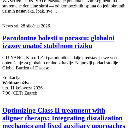
WASHINGTON, SAD: Plastika je prisutna u svim segmentima
suvremene dentalne skrbi — od kompozitnih ispuna do jednokratnih
usisnih nastavaka. Ipak, sve ...
News
sri. 28 siječnja 2026
Parodontne bolesti u porastu: globalni
izazov unatoč stabilnom riziku
GUIYANG, Kina: Teški parodontitis i dalje predstavlja sve veće
opterećenje za globalno oralno zdravlje. Najnoviji podaci studije
Global Burden of Disease...
Edukacija
Webinar uživo
uto. 11 kolovoza 2026
7:00 (CET) Zagreb
Optimizing Class II treatment with
aligner therapy: Integrating distalization
mechanics and fixed auxiliary approaches