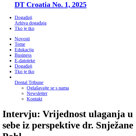
DT Croatia No. 1, 2025
Događaji
Arhiva događaja
Tko je tko
Novosti
Teme
Edukacija
Business
E-datoteke
Događaji
Tko je tko
Dental Tribune
Oglašavajte se s nama
Newsletter
Kontakt
Intervju: Vrijednost ulaganja u
sebe iz perspektive dr. Snježane