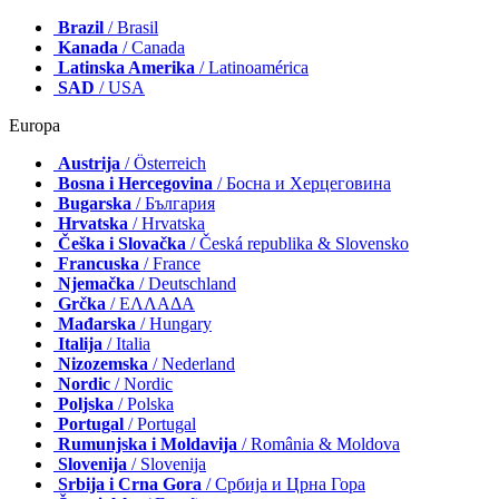
Brazil
/ Brasil
Kanada
/ Canada
Latinska Amerika
/ Latinoamérica
SAD
/ USA
Europa
Austrija
/ Österreich
Bosna i Hercegovina
/ Босна и Херцеговина
Bugarska
/ България
Hrvatska
/ Hrvatska
Češka i Slovačka
/ Česká republika & Slovensko
Francuska
/ France
Njemačka
/ Deutschland
Grčka
/ ΕΛΛΑΔΑ
Mađarska
/ Hungary
Italija
/ Italia
Nizozemska
/ Nederland
Nordic
/ Nordic
Poljska
/ Polska
Portugal
/ Portugal
Rumunjska i Moldavija
/ România & Moldova
Slovenija
/ Slovenija
Srbija i Crna Gora
/ Србија и Црна Гора