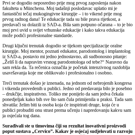
Prvi se dogodio neposredno prije mog prvog zaposlenja nakon
fakulteta u Münchenu. Moj tadašnji poslodavac uplatio mi je
fantastični tečaj mukogingivne kirurgije – i to vikend prije mog
prvog radnog dana! Te edukacije tada su bile prava rijetkost, a
predavači su dolazili iz SAD-a. Bila sam potpuno očarana – to je bio
moj prvi uvid u svijet vrhunske edukacije i kako takva edukacija
može podići profesionalne standarde.
Drugi ključni trenutak dogodio se tijekom specijalizacije oralne
kirurgije. Moj mentor, poznati edukator, parodontolog i implantolog
iz SAD-a, postavio mi jedno jednostavno, ali sudbonosno pitanje:
„Želiš li da napravim vrsnog parodontologa od tebe?“ Naravno da
sam rekla da. Ta rečenica označila je početak intenzivnog razdoblja
usavršavanja koje me oblikovalo i profesionalno i osobno.
Treći trenutak došao je iznenada, na jednom od nebrojenih kongresa
i vikenda provedenih u publici. Jedno od predavanja bilo je posebno
– drukčije, inspirativno. Toliko me ponijelo da sam jedva čekala
ponedjeljak kako bih sve što sam čula primijenila u praksi. Tada sam
shvatila: želim biti ta osoba koja će inspirirati druge, koja će u
publici probuditi onu strast prema učenju i napredovanju kakvu sam
ja osjećala tog dana.
Surađivali ste u timovima čiji su rezultat inovativni proizvodi
poput sustava „Cervico”. Kakav je osjećaj sudjelovati u razvoju