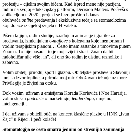
profesiju – cijelim svojim bićem. Kad ispred mene nije pacijent,
radim na svojoj edukacijskoj platformi, Decision Matters. Počevši s
aplikacijom u 2020., projekt se brzo proširio i danas
obuhvaća
online
predavanja i ekskluzivne tečaje sa stomatolozima
koji dolaze iz cijelog svijeta u Hrvatsku.
Pišem knjigu, radim studije, izrađujem animacije i grafike za
predavanja, izmjenjujem e-
mailove
s kolegama koje mentoriram i
vodim terapijskim planom… Često imam sastanke s timovima putem
Zooma. To nije posao – to je moj svijet i strast. Znam da biti
radoholičar nije više „in”, ali ono što radim je uistinu raznoliko i
zabavno.
Volim obitelj, prirodu, sport i glazbu. Obiteljske proslave u Slavoniji
moj su izvor topline, a priroda moj mir. Obožavam trčanje uz more.
Privilegija je živjeti na otoku.
Dok vozim, uživam u emisijama Korada Korlevića i Noe Hararija,
volim slušati
podcaste
o marketingu,
leadershipu
, umjetnoj
inteligenciji…
I da, uživam s obitelji otići na koncert klasične glazbe u HNK „Ivan
Zajc” u Rijeci. I peći kolače!
Stomatologija se često smatra jednim od stresnijih zanimanja