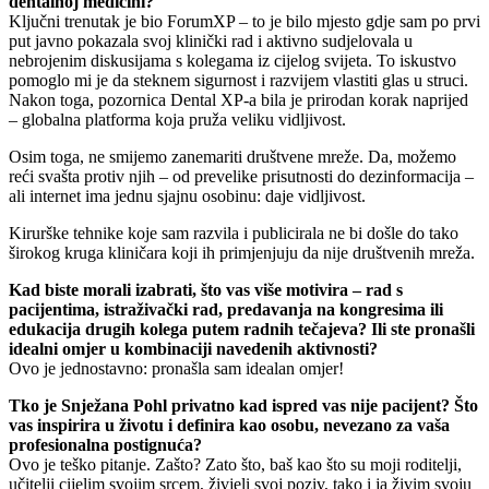
dentalnoj medicini?
Ključni trenutak je bio ForumXP – to je bilo mjesto gdje sam po prvi
put javno pokazala svoj klinički rad i aktivno sudjelovala u
nebrojenim diskusijama s kolegama iz cijelog svijeta. To iskustvo
pomoglo mi je da steknem sigurnost i razvijem vlastiti glas u struci.
Nakon toga, pozornica Dental XP-a bila je prirodan korak naprijed
– globalna platforma koja pruža veliku vidljivost.
Osim toga, ne smijemo zanemariti društvene mreže. Da, možemo
reći svašta protiv njih – od prevelike prisutnosti do dezinformacija –
ali internet ima jednu sjajnu osobinu: daje vidljivost.
Kirurške tehnike koje sam razvila i publicirala ne bi došle do tako
širokog kruga kliničara koji ih primjenjuju da nije društvenih mreža.
Kad biste morali izabrati, što vas više motivira – rad s
pacijentima, istraživački rad, predavanja na kongresima ili
edukacija drugih kolega putem radnih tečajeva? Ili ste pronašli
idealni omjer u kombinaciji navedenih aktivnosti?
Ovo je jednostavno: pronašla sam idealan omjer!
Tko je Snježana Pohl privatno kad ispred vas nije pacijent? Što
vas inspirira u životu i definira kao osobu, nevezano za vaša
profesionalna postignuća?
Ovo je teško pitanje. Zašto? Zato što, baš kao što su moji roditelji,
učitelji cijelim svojim srcem, živjeli svoj poziv, tako i ja živim svoju