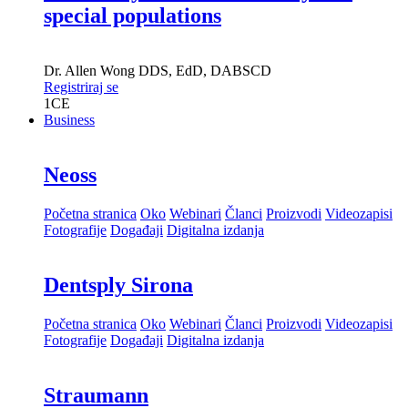
special populations
Dr.
Allen Wong
DDS, EdD, DABSCD
Registriraj se
1
CE
Business
Neoss
Početna stranica
Oko
Webinari
Članci
Proizvodi
Videozapisi
Fotografije
Događaji
Digitalna izdanja
Dentsply Sirona
Početna stranica
Oko
Webinari
Članci
Proizvodi
Videozapisi
Fotografije
Događaji
Digitalna izdanja
Straumann