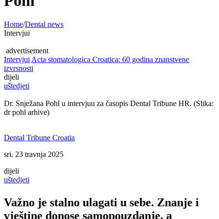
Pohl
Home
/
Dental news
Intervjui
advertisement
Intervjui
Acta stomatologica Croatica: 60 godina znanstvene
izvrsnosti
dijeli
uštedjeti
Dr. Snježana Pohl u intervjuu za časopis Dental Tribune HR. (Slika:
dr pohl arhive)
Dental Tribune Croatia
sri. 23 travnja 2025
dijeli
uštedjeti
Važno je stalno ulagati u sebe. Znanje i
vještine donose samopouzdanje, a