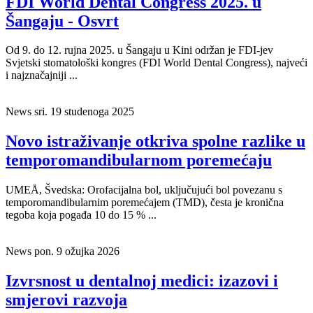
FDI World Dental Congress 2025. u
Šangaju - Osvrt
Od 9. do 12. rujna 2025. u Šangaju u Kini održan je FDI-jev
Svjetski stomatološki kongres (FDI World Dental Congress), najveći
i najznačajniji ...
News
sri. 19 studenoga 2025
Novo istraživanje otkriva spolne razlike u
temporomandibularnom poremećaju
UMEÅ, Švedska: Orofacijalna bol, uključujući bol povezanu s
temporomandibularnim poremećajem (TMD), česta je kronična
tegoba koja pogađa 10 do 15 % ...
News
pon. 9 ožujka 2026
Izvrsnost u dentalnoj medici: izazovi i
smjerovi razvoja