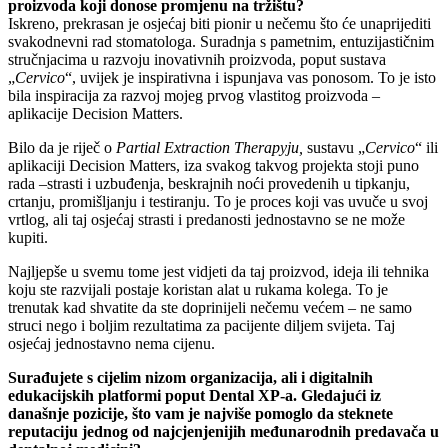
proizvoda koji donose promjenu na tržištu?
Iskreno, prekrasan je osjećaj biti pionir u nečemu što će unaprijediti
svakodnevni rad stomatologa. Suradnja s pametnim, entuzijastičnim
stručnjacima u razvoju inovativnih proizvoda, poput sustava
„
Cervico
“, uvijek je inspirativna i ispunjava vas ponosom. To je isto
bila inspiracija za razvoj mojeg prvog vlastitog proizvoda –
aplikacije Decision Matters.
Bilo da je riječ o
Partial Extraction Therapyju
,
sustavu „
Cervico
“ ili
aplikaciji Decision Matters, iza svakog takvog projekta stoji puno
rada –strasti i uzbuđenja, beskrajnih noći provedenih u tipkanju,
crtanju, promišljanju i testiranju. To je proces koji vas uvuče u svoj
vrtlog, ali taj osjećaj strasti i predanosti jednostavno se ne može
kupiti.
Najljepše u svemu tome jest vidjeti da taj proizvod, ideja ili tehnika
koju ste razvijali postaje koristan alat u rukama kolega. To je
trenutak kad shvatite da ste doprinijeli nečemu većem – ne samo
struci nego i boljim rezultatima za pacijente diljem svijeta. Taj
osjećaj jednostavno nema cijenu.
Surađujete s cijelim nizom organizacija, ali i digitalnih
edukacijskih platformi poput Dental XP-a. Gledajući iz
današnje pozicije, što vam je najviše pomoglo da steknete
reputaciju jednog od najcjenjenijih međunarodnih predavača u