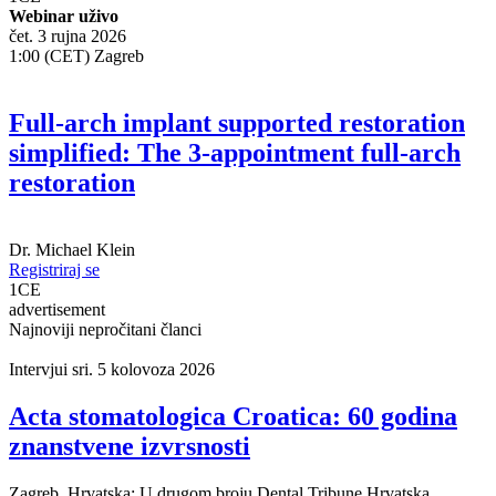
Webinar uživo
čet. 3 rujna 2026
1:00 (CET) Zagreb
Full-arch implant supported restoration
simplified: The 3-appointment full-arch
restoration
Dr.
Michael Klein
Registriraj se
1
CE
advertisement
Najnoviji nepročitani članci
Intervjui
sri. 5 kolovoza 2026
Acta stomatologica Croatica: 60 godina
znanstvene izvrsnosti
Zagreb, Hrvatska: U drugom broju Dental Tribune Hrvatska