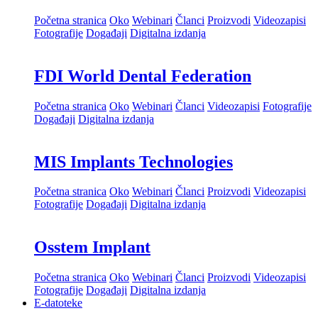
Početna stranica
Oko
Webinari
Članci
Proizvodi
Videozapisi
Fotografije
Događaji
Digitalna izdanja
FDI World Dental Federation
Početna stranica
Oko
Webinari
Članci
Videozapisi
Fotografije
Događaji
Digitalna izdanja
MIS Implants Technologies
Početna stranica
Oko
Webinari
Članci
Proizvodi
Videozapisi
Fotografije
Događaji
Digitalna izdanja
Osstem Implant
Početna stranica
Oko
Webinari
Članci
Proizvodi
Videozapisi
Fotografije
Događaji
Digitalna izdanja
E-datoteke