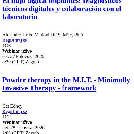
El flujo digital implantes: Diagnósticos
técnicos digitales y colaboración con el
laboratorio
Alejandro Uribe Marioni
DDS, MSc, PhD
Registriraj se
1
CE
Webinar uživo
čet. 27 kolovoza 2026
8:30 (CET) Zagreb
Powder therapy in the M.I.T. - Minimally
Invasive Therapy - framework
Cat Edney
Registriraj se
1
CE
Webinar uživo
pet. 28 kolovoza 2026
2:00 (CET) Zagreb