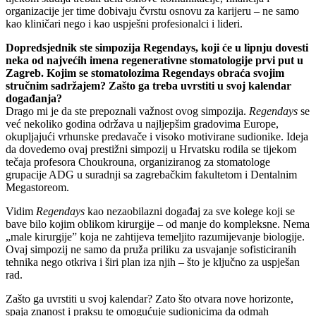
organizacije jer time dobivaju čvrstu osnovu za karijeru – ne samo
kao kliničari nego i kao uspješni profesionalci i lideri.
Dopredsjednik ste simpozija Regendays, koji će u lipnju dovesti
neka od najvećih imena regenerativne stomatologije prvi put u
Zagreb. Kojim se stomatolozima Regendays obraća svojim
stručnim sadržajem? Zašto ga treba uvrstiti u svoj kalendar
događanja?
Drago mi je da ste prepoznali važnost ovog simpozija.
Regendays
se
već nekoliko godina održava u najljepšim gradovima Europe,
okupljajući vrhunske predavače i visoko motivirane sudionike. Ideja
da dovedemo ovaj prestižni simpozij u Hrvatsku rodila se tijekom
tečaja profesora Choukrouna, organiziranog za stomatologe
grupacije ADG u suradnji sa zagrebačkim fakultetom i Dentalnim
Megastoreom.
Vidim
Regendays
kao nezaobilazni događaj za sve kolege koji se
bave bilo kojim oblikom kirurgije – od manje do kompleksne. Nema
„male kirurgije” koja ne zahtijeva temeljito razumijevanje biologije.
Ovaj simpozij ne samo da pruža priliku za usvajanje sofisticiranih
tehnika nego otkriva i širi plan iza njih – što je ključno za uspješan
rad.
Zašto ga uvrstiti u svoj kalendar? Zato što otvara nove horizonte,
spaja znanost i praksu te omogućuje sudionicima da odmah