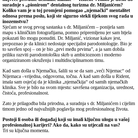
suradnje s „pionirom” dentalnog turizma dr. Miljanićem?
Koliko vam je u toj promjeni pomogao „njemački” mentalitet
odnosa prema poslu, koji ste sigurno stekli tijekom svog rada u
inozemstvu?
Sjećam se svog prvog sastanka s dr. Miljanićem – ponijela sam
mapu s kliničkim fotografijama, pomno pripremljenu jer sam htjela
pokazati što mogu ponuditi. Dr. Miljanić, vizionar kakav jest,
prepoznao je da klinici nedostaje specijalist parodontologije. Bio je
to savršen spoj – on je bio „prvi među prvima”, a ja sam dobila
priliku razviti parodontološku skrb u ambicioznom i moderno
organiziranom okruženju i multidisciplinarnom timu.
Kad sam došla u Njemačku, šalili su se da sam „veći Nijemac“ od
Nijemaca –vrijedna, odgovorna, točna. A kad sam došla u Rident,
imala sam osjećaj da je klinika „njemačkija“ od samih njemačkih
klinika. Sve je bilo na svom mjestu: savršena organizacija, urednost,
čistoća, profesionalnost.
Zato je prilagodba bila prirodna, a suradnja s dr. Miljanićem i cijelim
timom jedno od najvažnijih poglavlja mog profesionalnog života.
Postoji li osoba ili događaj koji su imali ključnu ulogu u vašoj
profesionalnoj karijeri? Ako da, kako su utjecali na vas?
Tri su ključna momenta.