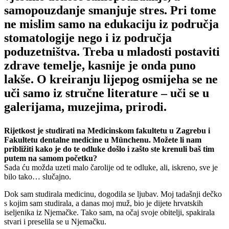
samopouzdanje smanjuje stres. Pri tome
ne mislim samo na edukaciju iz područja
stomatologije nego i iz područja
poduzetništva. Treba u mladosti postaviti
zdrave temelje, kasnije je onda puno
lakše. O kreiranju lijepog osmijeha se ne
uči samo iz stručne literature – uči se u
galerijama, muzejima, prirodi.
Rijetkost je studirati na Medicinskom fakultetu u Zagrebu i
Fakultetu dentalne medicine u Münchenu. Možete li nam
približiti kako je do te odluke došlo i zašto ste krenuli baš tim
putem na samom početku?
Sada ću možda uzeti malo čarolije od te odluke, ali, iskreno, sve je
bilo tako… slučajno.
Dok sam studirala medicinu, dogodila se ljubav. Moj tadašnji dečko
s kojim sam studirala, a danas moj muž, bio je dijete hrvatskih
iseljenika iz Njemačke. Tako sam, na očaj svoje obitelji, spakirala
stvari i preselila se u Njemačku.