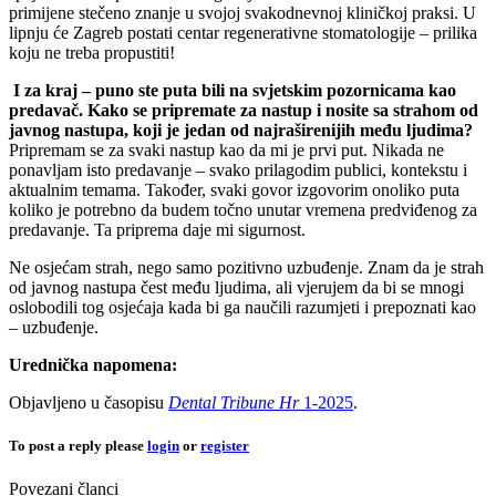
primijene stečeno znanje u svojoj svakodnevnoj kliničkoj praksi. U
lipnju će Zagreb postati centar regenerativne stomatologije – prilika
koju ne treba propustiti!
I za kraj – puno ste puta bili na svjetskim pozornicama kao
predavač. Kako se pripremate za nastup i nosite sa strahom od
javnog nastupa, koji je jedan od najraširenijih među ljudima?
Pripremam se za svaki nastup kao da mi je prvi put. Nikada ne
ponavljam isto predavanje – svako prilagodim publici, kontekstu i
aktualnim temama. Također, svaki govor izgovorim onoliko puta
koliko je potrebno da budem točno unutar vremena predviđenog za
predavanje. Ta priprema daje mi sigurnost.
Ne osjećam strah, nego samo pozitivno uzbuđenje. Znam da je strah
od javnog nastupa čest među ljudima, ali vjerujem da bi se mnogi
oslobodili tog osjećaja kada bi ga naučili razumjeti i prepoznati kao
– uzbuđenje.
Urednička napomena:
Objavljeno u časopisu
Dental Tribune Hr
1-2025
.
To post a reply please
login
or
register
Povezani članci