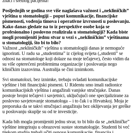
znači i sretnog pacijenta!
Posljednjih se godina sve više naglašava važnost i „nekliničkih”
vještina u stomatologiji – poput komunikacije, financijske
pismenosti, vođenja timova i operativne izvrsnosti u poslovanju.
Kako danas gledate na to iz perspektive osobe koja se
profesionalno i poslovno realizirala u stomatologiji? Kada biste
mogli promijeniti jednu stvar u vezi s „nekliničkim” vještinama
u stomatologiji, što bi to bilo?
Važnost „nekliničkih” vještina u stomatologiji danas je nemoguće
ignorirati. U radu sa „studentima” iz cijelog svijeta („studenti” se
odnosi na stomatologe koji dolaze na moje tečajeve), često vidim da
su više opterećeni problemima organizacije i poslovanja nego
kliničkim izazovima. Australija se čini iznimkom.
Svi stomatolozi, bez iznimke, trebaju svladati komunikacijske
vještine i biti financijski pismeni. U Ridentu smo imali radionice
komunikacijskih vještina i angažirali vanjske stručnjake. Danas
postoje brojni tečajevi i savjetnici, uključujući one specijalizirane za
poslovno savjetovanje stomatologa – i to čak i u Hrvatskoj. Moja je
preporuka da se takvi stručnjaci angažiraju bez oklijevanja jer greške
u poslovanju skuplje su od te investicije.
Kada bih mogla promijeniti jednu stvar, to bi bilo da se „nekliničke”
vještine integriraju u obrazovni sustav stomatologije. Studenti bi već
tijekom studija trebali učiti osnove komunikacije, financija i