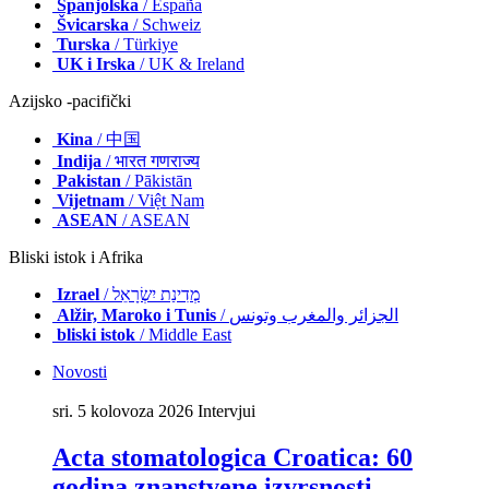
Španjolska
/ España
Švicarska
/ Schweiz
Turska
/ Türkiye
UK i Irska
/ UK & Ireland
Azijsko -pacifički
Kina
/ 中国
Indija
/ भारत गणराज्य
Pakistan
/ Pākistān
Vijetnam
/ Việt Nam
ASEAN
/ ASEAN
Bliski istok i Afrika
Izrael
/ מְדִינַת יִשְׂרָאֵל
Alžir, Maroko i Tunis
/ الجزائر والمغرب وتونس
bliski istok
/ Middle East
Novosti
sri. 5 kolovoza 2026
Intervjui
Acta stomatologica Croatica: 60
godina znanstvene izvrsnosti