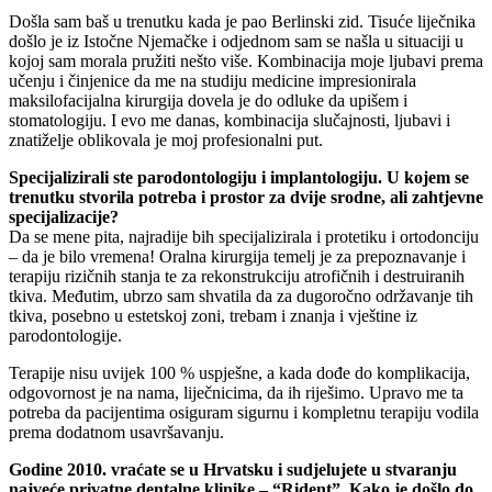
Došla sam baš u trenutku kada je pao Berlinski zid. Tisuće liječnika
došlo je iz Istočne Njemačke i odjednom sam se našla u situaciji u
kojoj sam morala pružiti nešto više. Kombinacija moje ljubavi prema
učenju i činjenice da me na studiju medicine impresionirala
maksilofacijalna kirurgija dovela je do odluke da upišem i
stomatologiju. I evo me danas, kombinacija slučajnosti, ljubavi i
znatiželje oblikovala je moj profesionalni put.
Specijalizirali ste parodontologiju i implantologiju. U kojem se
trenutku stvorila potreba i prostor za dvije srodne, ali zahtjevne
specijalizacije?
Da se mene pita, najradije bih specijalizirala i protetiku i ortodonciju
– da je bilo vremena! Oralna kirurgija temelj je za prepoznavanje i
terapiju rizičnih stanja te za rekonstrukciju atrofičnih i destruiranih
tkiva. Međutim, ubrzo sam shvatila da za dugoročno održavanje tih
tkiva, posebno u estetskoj zoni, trebam i znanja i vještine iz
parodontologije.
Terapije nisu uvijek 100 % uspješne, a kada dođe do komplikacija,
odgovornost je na nama, liječnicima, da ih riješimo. Upravo me ta
potreba da pacijentima osiguram sigurnu i kompletnu terapiju vodila
prema dodatnom usavršavanju.
Godine 2010. vraćate se u Hrvatsku i sudjelujete u stvaranju
najveće privatne dentalne klinike – “Rident”. Kako je došlo do